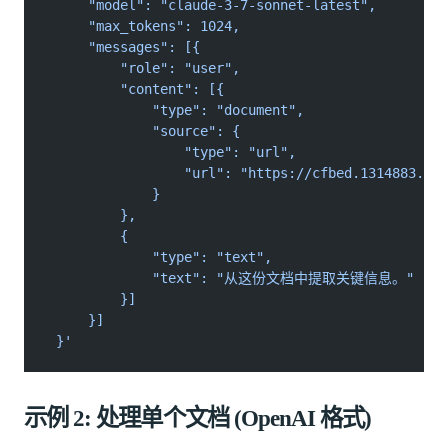
     "model": "claude-3-7-sonnet-latest",
     "max_tokens": 1024,
     "messages": [{
         "role": "user",
         "content": [{
             "type": "document",
             "source": {
                 "type": "url",
                 "url": "https://cfbed.1314883.xyz
             }
         },
         {
             "type": "text",
             "text": "从这份文档中提取关键信息。"
         }]
     }]
 }'
示例 2: 处理单个文档 (OpenAI 格式)