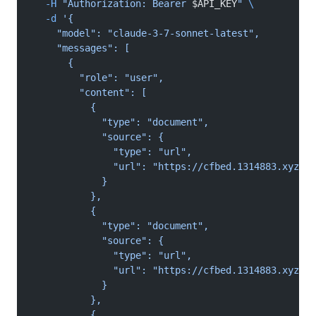
  -H
 "Authorization: Bearer 
$API_KEY
"
 \
  -d
 '{
    "model": "claude-3-7-sonnet-latest",
    "messages": [
      {
        "role": "user",
        "content": [
          {
            "type": "document",
            "source": {
              "type": "url",
              "url": "https://cfbed.1314883.xyz/fi
            }
          },
          {
            "type": "document",
            "source": {
              "type": "url",
              "url": "https://cfbed.1314883.xyz/fi
            }
          },
          {