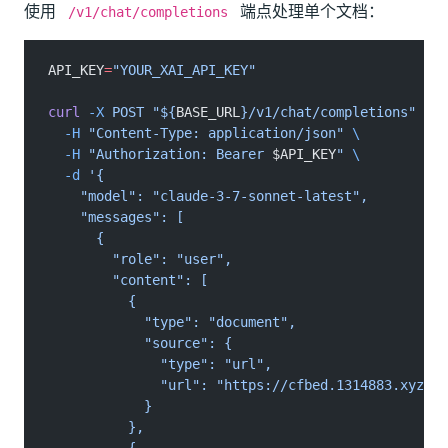
使用
端点处理单个文档：
/v1/chat/completions
API_KEY
=
"YOUR_XAI_API_KEY"
curl
 -X
 POST "${
BASE_URL
}/v1/chat/completions"
 \
  -H
 "Content-Type: application/json"
 \
  -H
 "Authorization: Bearer 
$API_KEY
"
 \
  -d
 '{
    "model": "claude-3-7-sonnet-latest",
    "messages": [
      {
        "role": "user",
        "content": [
          {
            "type": "document",
            "source": {
              "type": "url",
              "url": "https://cfbed.1314883.xyz/fi
            }
          },