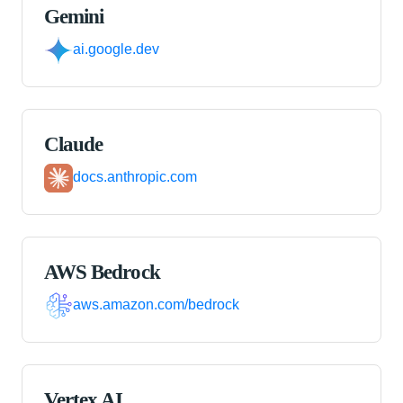
Gemini
ai.google.dev
Claude
docs.anthropic.com
AWS Bedrock
aws.amazon.com/bedrock
Vertex AI