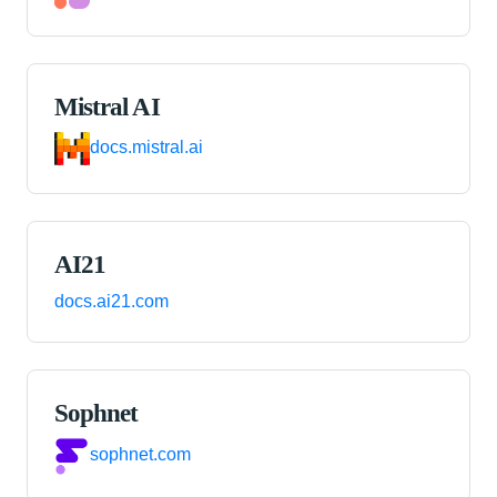
Mistral AI
docs.mistral.ai
AI21
docs.ai21.com
Sophnet
sophnet.com