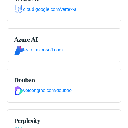
cloud.google.com/vertex-ai
Azure AI
learn.microsoft.com
Doubao
volcengine.com/doubao
Perplexity