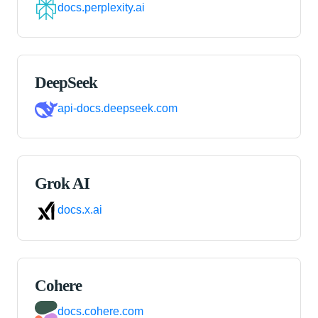
docs.perplexity.ai
DeepSeek
api-docs.deepseek.com
Grok AI
docs.x.ai
Cohere
docs.cohere.com