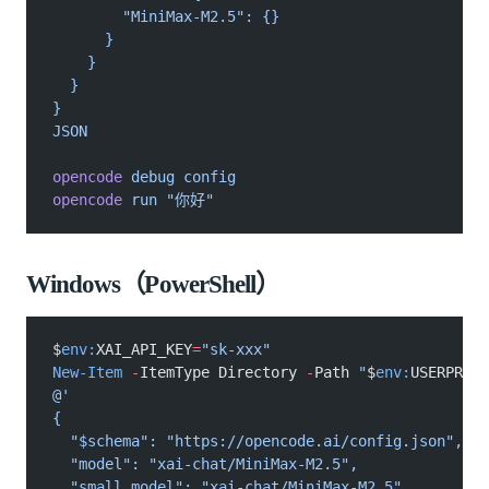
        "MiniMax-M2.5": {}
      }
    }
  }
}
JSON
opencode
 debug config
opencode
 run "你好"
Windows（PowerShell）
$
env:
XAI_API_KEY
=
"sk-xxx"
New-Item
 -
ItemType Directory 
-
Path 
"
$
env:
USERPROFI
@'
{
  "$schema": "https://opencode.ai/config.json",
  "model": "xai-chat/MiniMax-M2.5",
  "small_model": "xai-chat/MiniMax-M2.5",