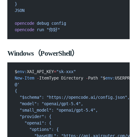
}
JSON
opencode
 debug config
opencode
 run "你好"
Windows（PowerShell）
$
env:
XAI_API_KEY
=
"sk-xxx"
New-Item
 -
ItemType Directory 
-
Path 
"
$
env:
USERPROFI
@'
{
  "$schema": "https://opencode.ai/config.json",
  "model": "openai/gpt-5.4",
  "small_model": "openai/gpt-5.4",
  "provider": {
    "openai": {
      "options": {
        "baseURL": "https://api.xairouter.com/v1",