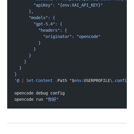
        "apiKey": "{env:XAI_API_KEY}"
      },
      "models": {
        "gpt-5.4": {
          "headers": {
            "originator": "opencode"
          }
        }
      }
    }
  }
}
'@
 |
 Set-Content
 -
Path 
"
$
env:
USERPROFILE
\.config\o
opencode debug config
opencode run 
"你好"