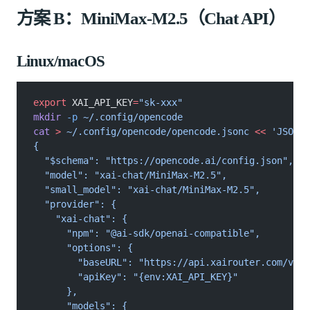
方案 B：MiniMax-M2.5（Chat API）
Linux/macOS
export
 XAI_API_KEY
=
"sk-xxx"
mkdir
 -p
 ~/.config/opencode
cat
 >
 ~/.config/opencode/opencode.jsonc
 <<
 'JSON'
{
  "$schema": "https://opencode.ai/config.json",
  "model": "xai-chat/MiniMax-M2.5",
  "small_model": "xai-chat/MiniMax-M2.5",
  "provider": {
    "xai-chat": {
      "npm": "@ai-sdk/openai-compatible",
      "options": {
        "baseURL": "https://api.xairouter.com/v1",
        "apiKey": "{env:XAI_API_KEY}"
      },
      "models": {