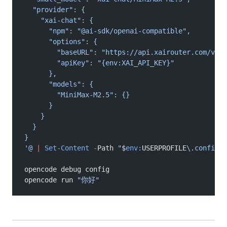
  "provider": {
    "xai-chat": {
      "npm": "@ai-sdk/openai-compatible",
      "options": {
        "baseURL": "https://api.xairouter.com/v1",
        "apiKey": "{env:XAI_API_KEY}"
      },
      "models": {
        "MiniMax-M2.5": {}
      }
    }
  }
}
'@
 |
 Set-Content
 -
Path 
"
$
env:
USERPROFILE
\.config\o
opencode debug config
opencode run 
"你好"