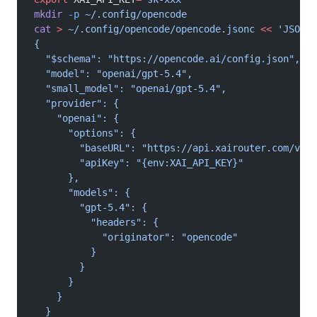
mkdir
 -p
 ~/.config/opencode
cat
 >
 ~/.config/opencode/opencode.jsonc
 <<
 'JSON'
{
  "$schema": "https://opencode.ai/config.json",
  "model": "openai/gpt-5.4",
  "small_model": "openai/gpt-5.4",
  "provider": {
    "openai": {
      "options": {
        "baseURL": "https://api.xairouter.com/v1",
        "apiKey": "{env:XAI_API_KEY}"
      },
      "models": {
        "gpt-5.4": {
          "headers": {
            "originator": "opencode"
          }
        }
      }
    }
  }