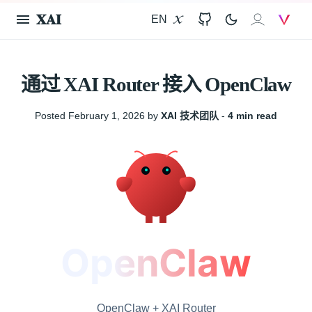
𝐗𝐀𝐈
EN
X
GitHub
𝐗𝐀𝐈
V
通过 XAI Router 接入 OpenClaw
Posted February 1, 2026 by
XAI 技术团队
‐
4 min read
OpenClaw + XAI Router