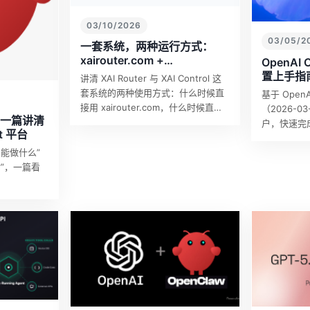
03/10/2026
03/05/2
一套系统，两种运行方式：
xairouter.com +
OpenAI
xaicontrol.com 的组合玩法
置上手指南
讲清 XAI Router 与 XAI Control 这
Window
套系统的两种使用方式：什么时候直
基于 Ope
接用 xairouter.com，什么时候直接
（2026-
么？一篇讲清
用 xaicontrol.com，以及当你把
户，快速完成 
t 平台
xairouter…
与 Wind
日常使用。
能做什么”
”，一篇看