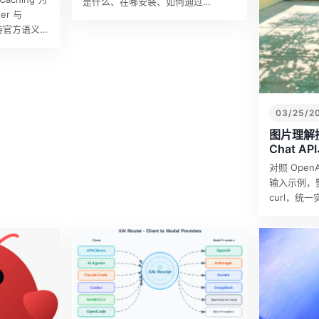
是什么、在哪安装、如何通过
er 与
marketplace 加载本地插件，以及
在保持官方语义一
plugin.json 的基本结构…
 WS /
03/25/2
图片理解
Chat AP
Claude A
对照 OpenA
输入示例，
curl，统
入。