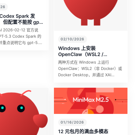
026
 Codex Spark 发
但配置不能按 gpt-
ex 套用
I 2026-02-12 官方说
-5.3 Codex Spark 的
02/10/2026
重点说明它与 gpt-5.3-
Windows 上安装
的关键配置差异。
OpenClaw（WSL2 /
Docker），并配置 XAI
两种方式在 Windows 上运行
Router（gpt-5.4）
OpenClaw：WSL2（非 Docker）或
Docker Desktop，并通过 XAI
Router 使用 gpt-5.4（推荐
Responses 兼容路…
01/16/2026
12 元包月的满血多模态