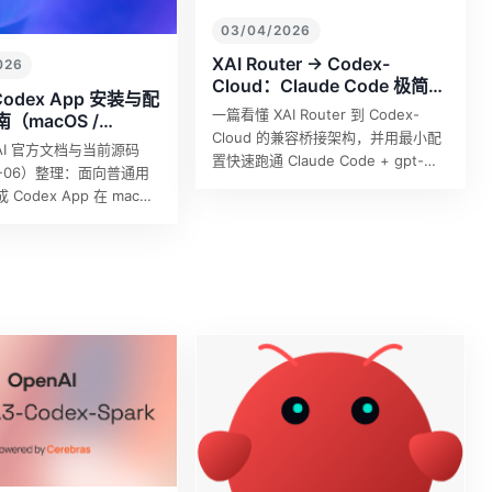
03/04/2026
XAI Router -> Codex-
026
Cloud：Claude Code 极简兼
 Codex App 安装与配
容指南
一篇看懂 XAI Router 到 Codex-
（macOS /
Cloud 的兼容桥接架构，并用最小配
s）
nAI 官方文档与当前源码
置快速跑通 Claude Code + gpt-
03-06）整理：面向普通用
5.6-sol。
Codex App 在 macOS
ows 的安装、登录、配置和