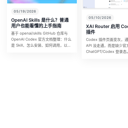
05/19/2026
05/10/2026
OpenAI Skills 是什么？普通
用户也能看懂的上手指南
XAI Router 启用 Co
插件
基于 openai/skills GitHub 仓库与
OpenAI Codex 官方文档整理：什么
Codex 插件页面变灰，
是 Skill、怎么安装、如何调用，以及
API 没走通，而是缺少官
为什么它比一次性 prompt 更适合重
ChatGPT/Codex 登
复工作。
通用户能理解的方式说明
保留 Codex 插件能力
请求继续通过 X…