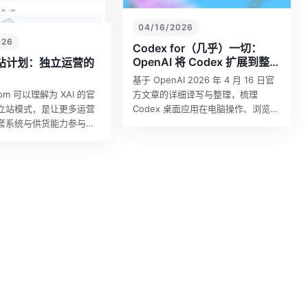
04/16/2026
026
Codex for（几乎）一切：
OpenAI 将 Codex 扩展到整个
立站计划：独立运营的
开发工作流
基于 OpenAI 2026 年 4 月 16 日官
方文章的详细译写与整理，梳理
r.com 可以理解为 XAI 的官
Codex 桌面应用在电脑操作、浏览
立站模式，是让更多运营
器、图像生成、记忆、自动化与开发
套系统与供货能力参与公
工作流上的新能力。
质量、优惠价格的 AI 服
球开发者与企业。