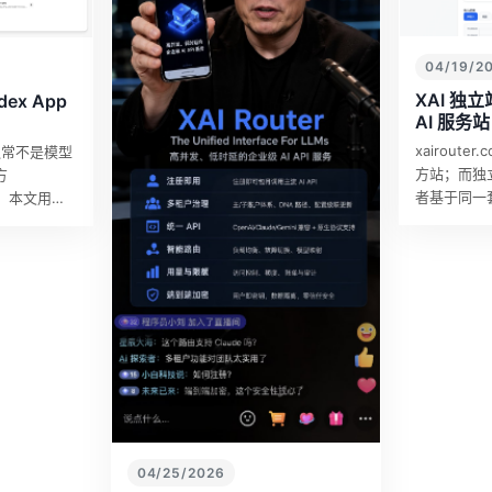
04/19/2
XAI 独
dex App
AI 服务站
xairoute
通常不是模型
方站；而独
方
者基于同一
录态。本文用普
平竞争，把高
：如何一边
务分发给全
，一边让模型
04/25/2026