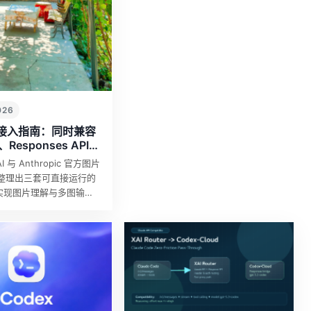
026
接入指南：同时兼容
I、Responses API、
PI
I 与 Anthropic 官方图片
整理出三套可直接运行的
一实现图片理解与多图输