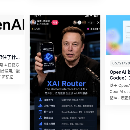
流 LLM 接入、主/子账户治理、企业
内部 API 资源分…
底记住了什
05/21/2
6 月 4 日官方
，用普通用户能
OpenA
T 新记忆系
Codex
 Summary、
方法
基于 Open
OpenAI 
整理，覆盖
能优化、测
心流、探索