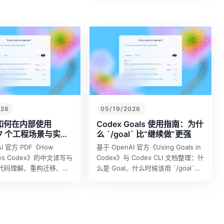
026
05/19/2026
I 如何在内部使用
Codex Goals 使用指南：为什
：7 个工程场景与实践
么 `/goal` 比“继续做”更强
AI 官方 PDF《How
基于 OpenAI 官方《Using Goals in
uses Codex》的中文译写与
Codex》与 Codex CLI 文档整理：什
代码理解、重构迁移、性
么是 Goal、什么时候该用 `/goal`、
试覆盖、开发提速、保持
如何写出可验证的长期目标，以及它
设计和最佳实践。
和普通 promp…