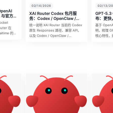
02/13/2
02/14/2026
OpenAI
GPT-5.3
XAI Router Codex 包月服
de：与官方语
布：更快，
务：Codex / OpenClaw /
ocket
5.3-cod
OpenCode 接入
基于 OpenA
统一说明 XAI Router 当前的 Codex
uter 在
明，梳理 GPT
原生 Responses 路径、兼容 API，
ealtime 的兼
核心特性，并
以及 Codex / OpenClaw /
codex 
OpenCode 的推荐配置。