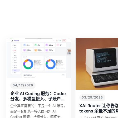
04/12/2026
企业 AI Coding 服务：Codex
03/29/2026
分发、多模型接入、子账户治
理与私有化部署
XAI Router 让你告别
企业真正需要的，不是一个 AI 账号，
tokens 余量不足的
而是一套能统一接入国内外 AI
Coding 资源、持续分发、精细治
以 OpenAI 官方 Prompt 