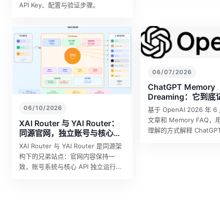
API Key、配置与验证步骤。
06/07/2026
ChatGPT Memory
Dreaming：它到
么，又该怎么用？
06/10/2026
基于 OpenAI 2026 年 
文章和 Memory FAQ
XAI Router 与 YAI Router：
理解的方式解释 ChatGP
同源官网，独立账号与核心
统 Dreaming、Memory
API
XAI Router 与 YAI Router 是同源架
个性化效果和隐…
构下的兄弟站点：官网内容保持一
致，账号系统与核心 API 独立运行。
对企业来说，这不是多一个域名，而
是多一个边界清晰、可规划的接入入
口。