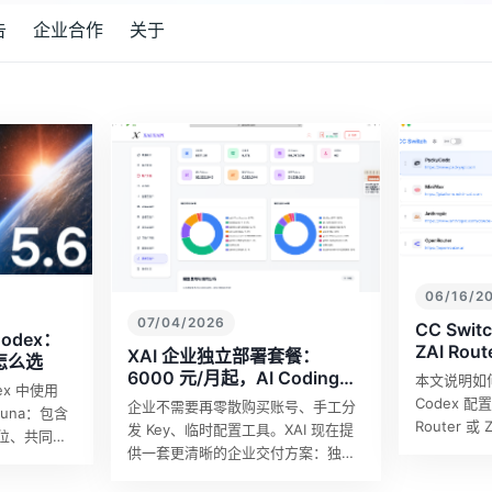
告
企业合作
关于
06/16/2
07/04/2026
CC Switc
Codex：
ZAI Rou
XAI 企业独立部署套餐：
 怎么选
6000 元/月起，AI Coding、
本文说明如何在
dex 中使用
企业 API 与生图修图一次交付
Codex 配置 
企业不需要再零散购买账号、手工分
与 Luna：包含
Router 或
发 Key、临时配置工具。XAI 现在提
位、共同规
下，我们更推
供一套更清晰的企业交付方案：独立
。
/ App；如
系统、Codex 能力、几乎所有全球主